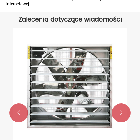
internetowej.
Zalecenia dotyczące wiadomości
Co to jest odśrodkowy wentylator
wydechowy?
Zobacz więcej >>

